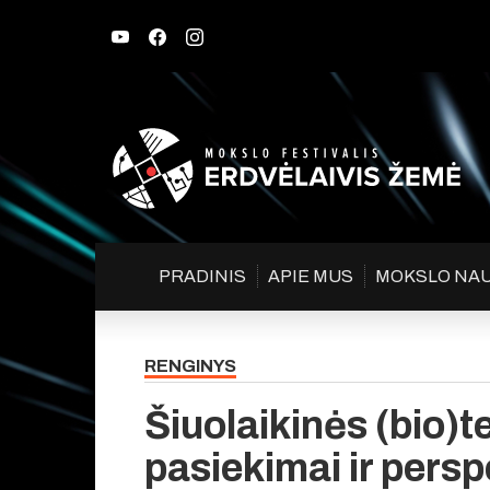
PRADINIS
APIE MUS
MOKSLO NA
RENGINYS
Šiuolaikinės (bio)t
pasiekimai ir pers