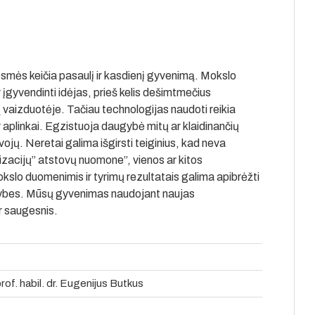
esmės keičia pasaulį ir kasdienį gyvenimą. Mokslo
r įgyvendinti idėjas, prieš kelis dešimtmečius
 vaizduotėje. Tačiau technologijas naudoti reikia
 aplinkai. Egzistuoja daugybė mitų ar klaidinančių
vojų. Neretai galima išgirsti teiginius, kad neva
izacijų” atstovų nuomone”, vienos ar kitos
kslo duomenimis ir tyrimų rezultatais galima apibrėžti
alimybes. Mūsų gyvenimas naudojant naujas
ir saugesnis.
rof. habil. dr. Eugenijus Butkus