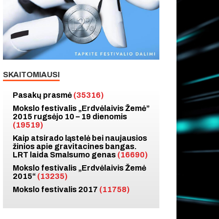
SKAITOMIAUSI
Pasakų prasmė
(35316)
Mokslo festivalis „Erdvėlaivis Žemė”
2015 rugsėjo 10 – 19 dienomis
(19519)
Kaip atsirado ląstelė bei naujausios
žinios apie gravitacines bangas.
LRT laida Smalsumo genas
(16690)
Mokslo festivalis „Erdvėlaivis Žemė
2015“
(13235)
Mokslo festivalis 2017
(11758)