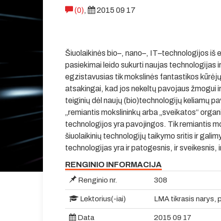
(0)
,
2015 09 17
Šiuolaikinės bio–, nano–, IT–technologijos iš 
pasiekimai leido sukurti naujas technologijas i
egzistavusias tik mokslinės fantastikos kūrėjų
atsakingai, kad jos nekeltų pavojaus žmogui ir
teiginių dėl naujų (bio)technologijų keliamų pa
„remiantis mokslininkų arba „sveikatos“ organ
technologijos yra pavojingos. Tik remiantis mo
šiuolaikinių technologijų taikymo sritis ir g
technologijas yra ir patogesnis, ir sveikesnis, 
RENGINIO INFORMACIJA
Renginio nr.
308
Lektorius(-iai)
LMA tikrasis narys, p
Data
2015 09 17