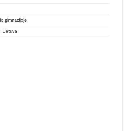
nio gimnazijoje
i, Lietuva