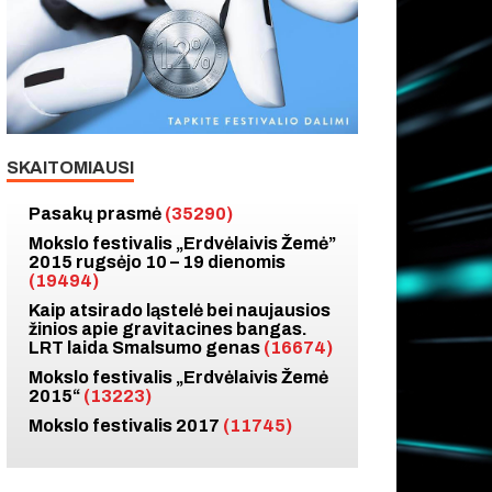
SKAITOMIAUSI
Pasakų prasmė
(35290)
Mokslo festivalis „Erdvėlaivis Žemė”
2015 rugsėjo 10 – 19 dienomis
(19494)
Kaip atsirado ląstelė bei naujausios
žinios apie gravitacines bangas.
LRT laida Smalsumo genas
(16674)
Mokslo festivalis „Erdvėlaivis Žemė
2015“
(13223)
Mokslo festivalis 2017
(11745)