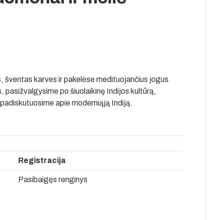
šventas karves ir pakelėse medituojančius jogus.
s, pasižvalgysime po šiuolaikinę Indijos kultūrą,
 padiskutuosime apie moderniąją Indiją.
Registracija
Pasibaigęs renginys