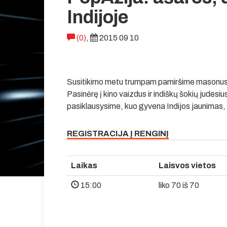
Indijoje
(0)
,
2015 09 10
Susitikimo metu trumpam pamiršime masonus, 
Pasinėrę į kino vaizdus ir indiškų šokių judesiu
pasiklausysime, kuo gyvena Indijos jaunimas,
REGISTRACIJA Į RENGINĮ
Laikas
Laisvos vietos
15:00
liko 70 iš 70