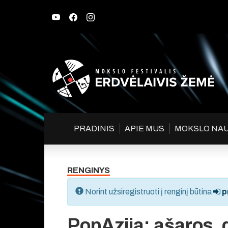
PRADINIS
APIE MUS
MOKSLO NA
RENGINYS
Norint užsiregistruoti į renginį būtina
pr
PopAzija: ašaros, 