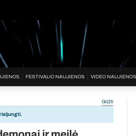
UJIENOS
FESTIVALIO NAUJIENOS
VIDEO NAUJIENO
Grįžti
isijungti.
demonai ir meilė