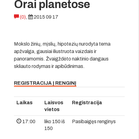
Orai planetose
(0)
,
2015 09 17
Mokslo žinių, mįslių, hipotezių nurodyta tema
apžvalga, gausiai iliustruota vaizdais ir
panoramomis. Žvaigždėto naktinio dangaus
skliauto rodymas ir apibūdinimas.
REGISTRACIJA Į RENGINĮ
Laikas
Laisvos
Registracija
vietos
17:00
liko 150 iš
Pasibaigęs renginys
150