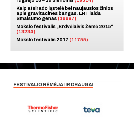
rugsėjo 10 – 19 dienomis
(19514)
Kaip atsirado ląstelė bei naujausios žinios
apie gravitacines bangas. LRT laida
Smalsumo genas
(16687)
Mokslo festivalis „Erdvėlaivis Žemė 2015“
(13234)
Mokslo festivalis 2017
(11755)
FESTIVALIO RĖMĖJAI IR DRAUGAI