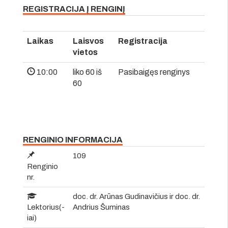
REGISTRACIJA Į RENGINĮ
Laikas
Laisvos
Registracija
vietos
10:00
liko 60 iš
Pasibaigęs renginys
60
RENGINIO INFORMACIJA
109
Renginio
nr.
doc. dr. Arūnas Gudinavičius ir doc. dr.
Lektorius(-
Andrius Šuminas
iai)