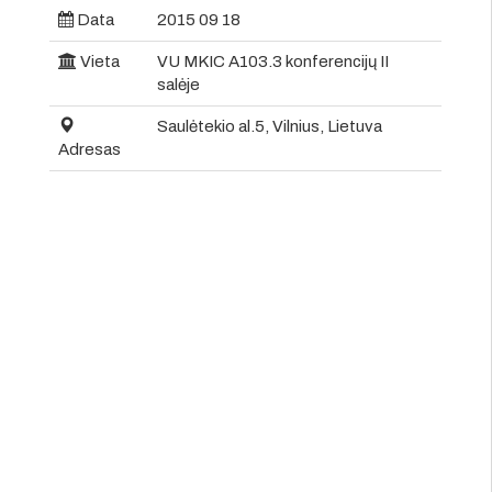
Data
2015 09 18
Vieta
VU MKIC A103.3 konferencijų II
salėje
Saulėtekio al.5, Vilnius, Lietuva
Adresas