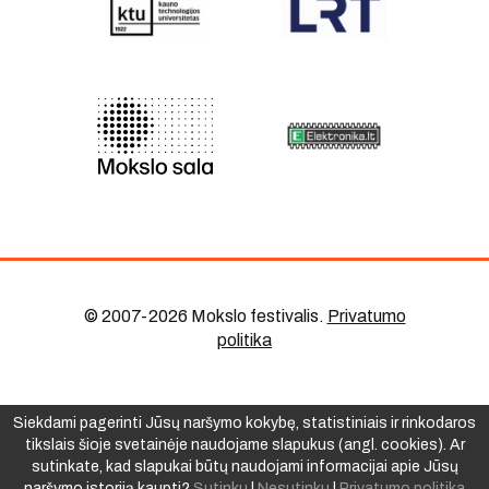
© 2007-2026 Mokslo festivalis
.
Privatumo
politika
Siekdami pagerinti Jūsų naršymo kokybę, statistiniais ir rinkodaros
tikslais šioje svetainėje naudojame slapukus (angl. cookies). Ar
sutinkate, kad slapukai būtų naudojami informacijai apie Jūsų
naršymo istoriją kaupti?
Sutinku
|
Nesutinku
|
Privatumo politika