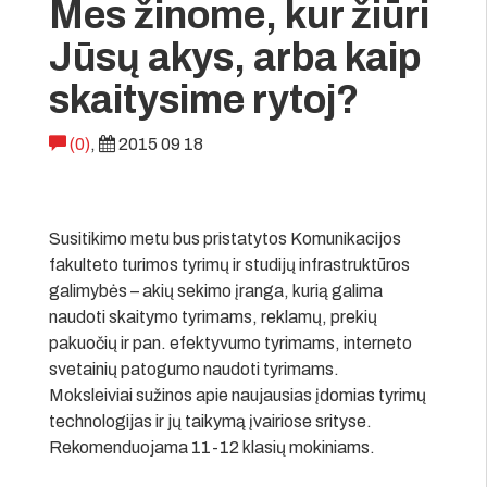
Mes žinome, kur žiūri
Jūsų akys, arba kaip
skaitysime rytoj?
(0)
,
2015 09 18
Susitikimo metu bus pristatytos Komunikacijos
fakulteto turimos tyrimų ir studijų infrastruktūros
galimybės – akių sekimo įranga, kurią galima
naudoti skaitymo tyrimams, reklamų, prekių
pakuočių ir pan. efektyvumo tyrimams, interneto
svetainių patogumo naudoti tyrimams.
Moksleiviai sužinos apie naujausias įdomias tyrimų
technologijas ir jų taikymą įvairiose srityse.
Rekomenduojama 11-12 klasių mokiniams.