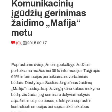
Komunikacinių
įgūdžių gerinimas
žaidimo „Mafija“
metu
(0)
,
2015 09 17
Paprastame dviejų žmonių pokalbyje žodžiais
perteikiama mažiau nei 35% informacijos Taigi apie
65% informacijos perteikiama neverbaliniais
būdais. Dėstytojas Saulius Jurgelėnas žaidimą
„Mafija“ naudoja kaip žavingą kūno kalbos mokymo
būdą. Jis žada, jog seminaro dalyviai mokysis
atpažinti melą nuo tiesos, efektyviai suprasti ir
kontroliuoti emocijas bei suprasti kūno kalbos