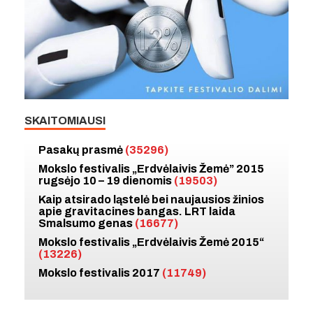
SKAITOMIAUSI
Pasakų prasmė
(35296)
Mokslo festivalis „Erdvėlaivis Žemė” 2015
rugsėjo 10 – 19 dienomis
(19503)
Kaip atsirado ląstelė bei naujausios žinios
apie gravitacines bangas. LRT laida
Smalsumo genas
(16677)
Mokslo festivalis „Erdvėlaivis Žemė 2015“
(13226)
Mokslo festivalis 2017
(11749)