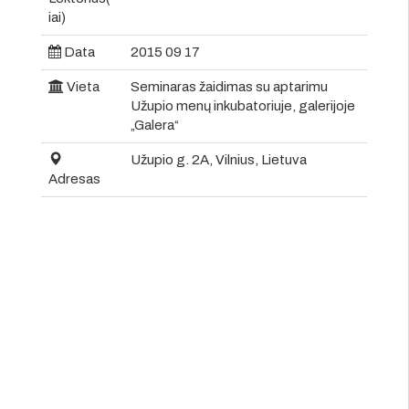
iai)
Data
2015 09 17
Vieta
Seminaras žaidimas su aptarimu
Užupio menų inkubatoriuje, galerijoje
„Galera“
Užupio g. 2A, Vilnius, Lietuva
Adresas