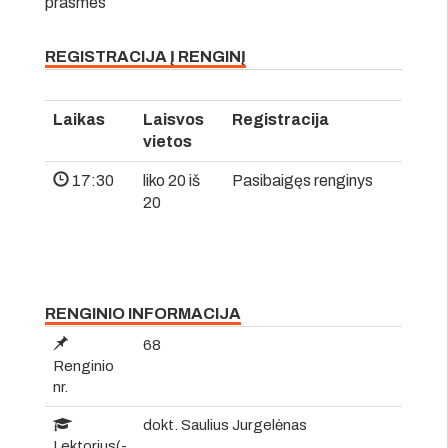
prasmes
REGISTRACIJA Į RENGINĮ
Laikas
Laisvos
Registracija
vietos
17:30
liko 20 iš
Pasibaigęs renginys
20
RENGINIO INFORMACIJA
68
Renginio
nr.
dokt. Saulius Jurgelėnas
Lektorius(-