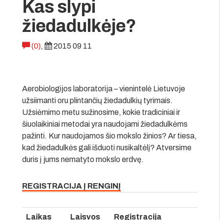
Kas slypi
žiedadulkėje?
(0)
,
2015 09 11
Aerobiologijos laboratorija – vienintelė Lietuvoje
užsiimanti oru plintančių žiedadulkių tyrimais.
Užsiėmimo metu sužinosime, kokie tradiciniai ir
šiuolaikiniai metodai yra naudojami žiedadulkėms
pažinti. Kur naudojamos šio mokslo žinios? Ar tiesa,
kad žiedadulkės gali išduoti nusikaltėlį? Atversime
duris į jums nematyto mokslo erdvę.
REGISTRACIJA Į RENGINĮ
Laikas
Laisvos
Registracija