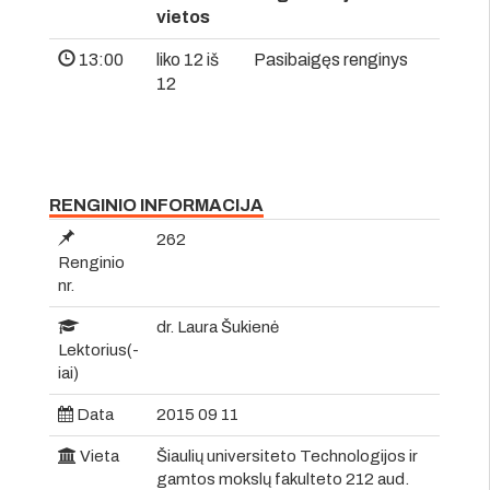
vietos
13:00
liko 12 iš
Pasibaigęs renginys
12
RENGINIO INFORMACIJA
262
Renginio
nr.
dr. Laura Šukienė
Lektorius(-
iai)
Data
2015 09 11
Vieta
Šiaulių universiteto Technologijos ir
gamtos mokslų fakulteto 212 aud.