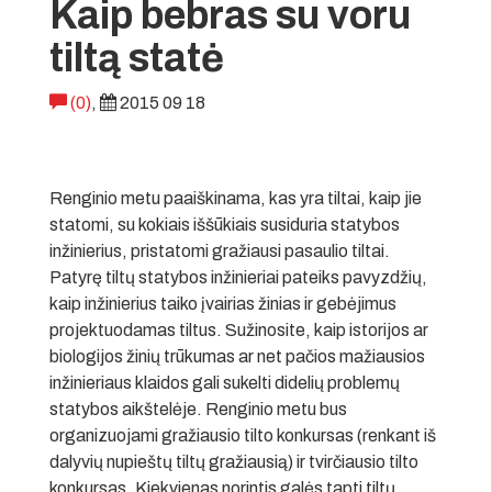
Kaip bebras su voru
tiltą statė
(0)
,
2015 09 18
Renginio metu paaiškinama, kas yra tiltai, kaip jie
statomi, su kokiais iššūkiais susiduria statybos
inžinierius, pristatomi gražiausi pasaulio tiltai.
Patyrę tiltų statybos inžinieriai pateiks pavyzdžių,
kaip inžinierius taiko įvairias žinias ir gebėjimus
projektuodamas tiltus. Sužinosite, kaip istorijos ar
biologijos žinių trūkumas ar net pačios mažiausios
inžinieriaus klaidos gali sukelti didelių problemų
statybos aikštelėje. Renginio metu bus
organizuojami gražiausio tilto konkursas (renkant iš
dalyvių nupieštų tiltų gražiausią) ir tvirčiausio tilto
konkursas. Kiekvienas norintis galės tapti tiltų