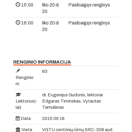
15:00
liko 20 iš
Pasibaigęs renginys
20
16:00
liko 20 iš
Pasibaigęs renginys
20
RENGINIO INFORMACIJA
83
Renginio
nr.
dr. Eugenijus Gudonis, lektoriai
Lektorius(-
Edgaras Timinskas, Vytautas
iai)
Tamulėnas
Data
2015 09 18
Vieta
VGTU centrinių rūmų SRC-308 aud.