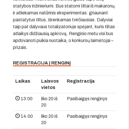
statybos inžinieriumi. Bus statomi tiltai iš makaronų
ir atliekamas natūrinis eksperimentas: griaunant
pastatytus tiltus, išrenkamas tvirčiausias. Dalyviai
taip pat dalyvaus totalizatoriuje spėjant, kuris tiltas
atlaikys didžiausią apkrovą. Renginio metu visi bus
apdovanoti puikia nuotaika, o konkursų laimėtojai –
prizais.
REGISTRACIJA Į RENGINĮ
Laikas
Laisvos
Registracija
vietos
13:00
liko 20 iš
Pasibaigęs renginys
20
14:00
liko 20 iš
Pasibaigęs renginys
20