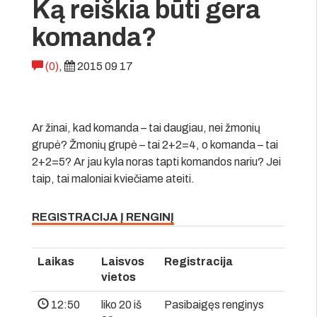
Ką reiškia būti gera
komanda?
(0)
,
2015 09 17
Ar žinai, kad komanda – tai daugiau, nei žmonių
grupė? Žmonių grupė – tai 2+2=4, o komanda – tai
2+2=5? Ar jau kyla noras tapti komandos nariu? Jei
taip, tai maloniai kviečiame ateiti.
REGISTRACIJA Į RENGINĮ
Laikas
Laisvos
Registracija
vietos
12:50
liko 20 iš
Pasibaigęs renginys