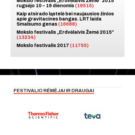
Mokslo festivalis „Erdvėlaivis Žemė” 2015
rugsėjo 10 – 19 dienomis
(19515)
Kaip atsirado ląstelė bei naujausios žinios
apie gravitacines bangas. LRT laida
Smalsumo genas
(16688)
Mokslo festivalis „Erdvėlaivis Žemė 2015“
(13234)
Mokslo festivalis 2017
(11755)
FESTIVALIO RĖMĖJAI IR DRAUGAI