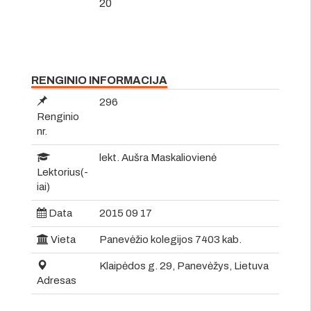
20
RENGINIO INFORMACIJA
296
Renginio
nr.
lekt. Aušra Maskaliovienė
Lektorius(-
iai)
Data
2015 09 17
Vieta
Panevėžio kolegijos 7403 kab.
Klaipėdos g. 29, Panevėžys, Lietuva
Adresas