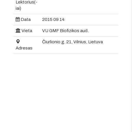
Lektorius(-
iai)
Data
2015 09 14
Vieta
VU GMF Biofizikos aud.
Čiurlionio g. 21, Vilnius, Lietuva
Adresas