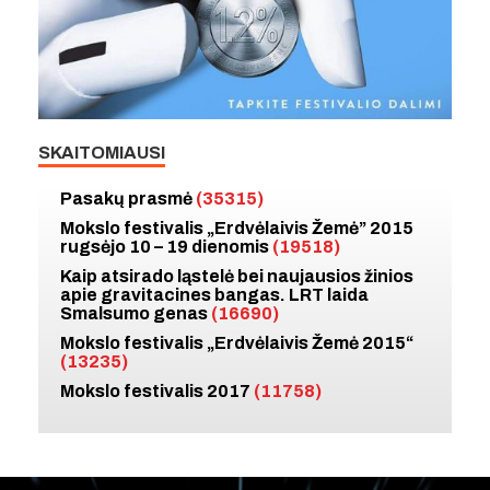
SKAITOMIAUSI
Pasakų prasmė
(35315)
Mokslo festivalis „Erdvėlaivis Žemė” 2015
rugsėjo 10 – 19 dienomis
(19518)
Kaip atsirado ląstelė bei naujausios žinios
apie gravitacines bangas. LRT laida
Smalsumo genas
(16690)
Mokslo festivalis „Erdvėlaivis Žemė 2015“
(13235)
Mokslo festivalis 2017
(11758)