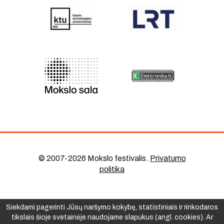
© 2007-2026 Mokslo festivalis
.
Privatumo
politika
Siekdami pagerinti Jūsų naršymo kokybę, statistiniais ir rinkodaros
tikslais šioje svetainėje naudojame slapukus (angl. cookies). Ar