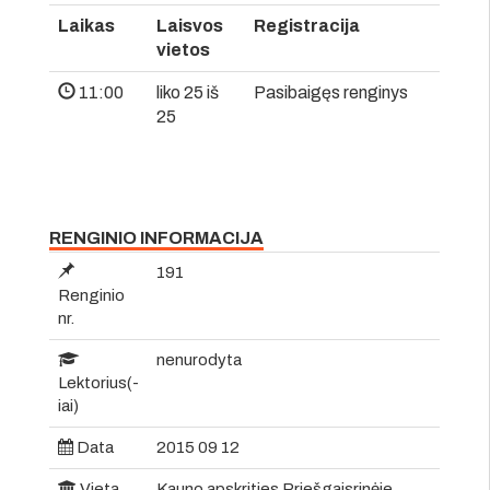
Laikas
Laisvos
Registracija
vietos
11:00
liko 25 iš
Pasibaigęs renginys
25
RENGINIO INFORMACIJA
191
Renginio
nr.
nenurodyta
Lektorius(-
iai)
Data
2015 09 12
Vieta
Kauno apskrities Priešgaisrinėje