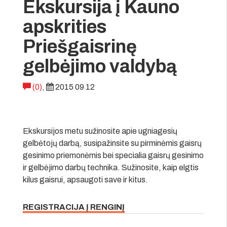
Ekskursija į Kauno
apskrities
Priešgaisrinę
gelbėjimo valdybą
(0)
,
2015 09 12
Ekskursijos metu sužinosite apie ugniagesių
gelbėtojų darbą, susipažinsite su pirminėmis gaisrų
gesinimo priemonėmis bei specialia gaisrų gesinimo
ir gelbėjimo darbų technika. Sužinosite, kaip elgtis
kilus gaisrui, apsaugoti save ir kitus.
REGISTRACIJA Į RENGINĮ