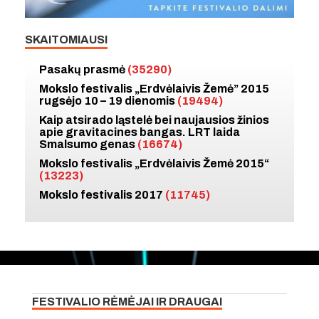
SKAITOMIAUSI
Pasakų prasmė
(35290)
Mokslo festivalis „Erdvėlaivis Žemė” 2015
rugsėjo 10 – 19 dienomis
(19494)
Kaip atsirado ląstelė bei naujausios žinios
apie gravitacines bangas. LRT laida
Smalsumo genas
(16674)
Mokslo festivalis „Erdvėlaivis Žemė 2015“
(13223)
Mokslo festivalis 2017
(11745)
FESTIVALIO RĖMĖJAI IR DRAUGAI