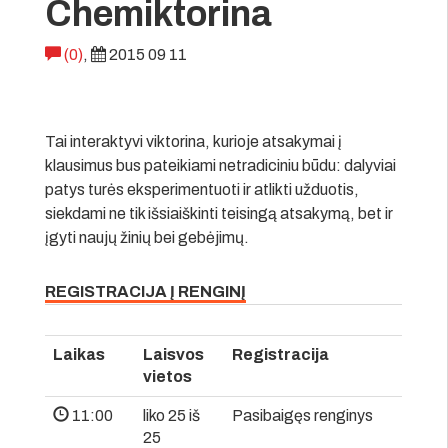
Chemiktorina
(0)
,
2015 09 11
Tai interaktyvi viktorina, kurioje atsakymai į
klausimus bus pateikiami netradiciniu būdu: dalyviai
patys turės eksperimentuoti ir atlikti užduotis,
siekdami ne tik išsiaiškinti teisingą atsakymą, bet ir
įgyti naujų žinių bei gebėjimų.
REGISTRACIJA Į RENGINĮ
Laikas
Laisvos
Registracija
vietos
11:00
liko 25 iš
Pasibaigęs renginys
25