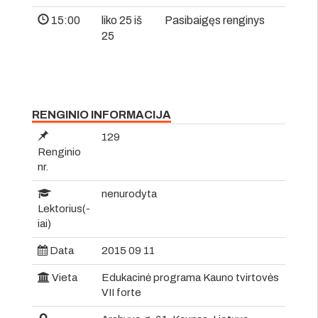
15:00
liko 25 iš
Pasibaigęs renginys
25
RENGINIO INFORMACIJA
129
Renginio
nr.
nenurodyta
Lektorius(-
iai)
Data
2015 09 11
Vieta
Edukacinė programa Kauno tvirtovės
VII forte