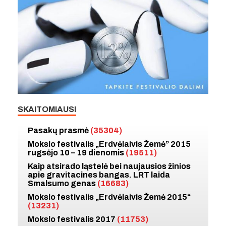
SKAITOMIAUSI
Pasakų prasmė
(35304)
Mokslo festivalis „Erdvėlaivis Žemė” 2015
rugsėjo 10 – 19 dienomis
(19511)
Kaip atsirado ląstelė bei naujausios žinios
apie gravitacines bangas. LRT laida
Smalsumo genas
(16683)
Mokslo festivalis „Erdvėlaivis Žemė 2015“
(13231)
Mokslo festivalis 2017
(11753)