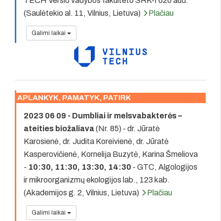
TECH Verslo vadybos fakulteto SRK-I 620 aud.
(Saulėtekio al. 11, Vilnius, Lietuva)
Plačiau
Galimi laikai
APLANKYK, PAMATYK, PATIRK
2023 06 09 - Dumbliai ir melsvabakterės –
ateities biožaliava
(Nr. 85) - dr. Jūratė
Karosienė, dr. Judita Koreivienė, dr. Jūratė
Kasperovičienė, Kornelija Buzytė, Karina Šmeliova
-
10:30, 11:30, 13:30, 14:30
- GTC, Algologijos
ir mikroorganizmų ekologijos lab., 123 kab.
(Akademijos g. 2, Vilnius, Lietuva)
Plačiau
Galimi laikai