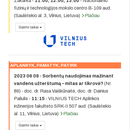
Zakarka -
11:00, 12:00, 13:00
- Nacionalinio
fizinių ir technologijos mokslo centro B-109 aud.
(Saulėtekio al. 3, Vilnius, Lietuva)
Plačiau
Galimi laikai
APLANKYK, PAMATYK, PATIRK
2023 06 09 - Sorbentų naudojimas mažinant
vandens užterštumą – mitas ar tikrovė?
(Nr.
89) - doc. dr. Rasa Vaiškūnaitė, doc. dr. Dainius
Paliulis -
11:15
- VILNIUS TECH Aplinkos
inžinerijos fakulteto SRK-II 507 aud. (Saulėtekio
al. 11, Vilnius, Lietuva)
Plačiau
Galimi laikai