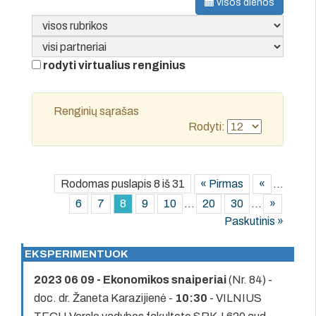
visos dienos
rodyti virtualius renginius
Renginių sąrašas
Rodyti:
Rodomas puslapis 8 iš 31
« Pirmas
«
...
6
7
8
9
10
...
20
30
...
»
Paskutinis »
EKSPERIMENTUOK
2023 06 09 - Ekonomikos snaiperiai
(Nr. 84) -
doc. dr. Žaneta Karazijienė -
10:30
- VILNIUS