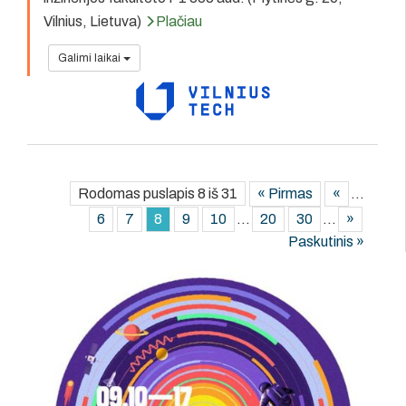
Vilnius, Lietuva)
Plačiau
Galimi laikai
Rodomas puslapis 8 iš 31
« Pirmas
«
...
6
7
8
9
10
...
20
30
...
»
Paskutinis »