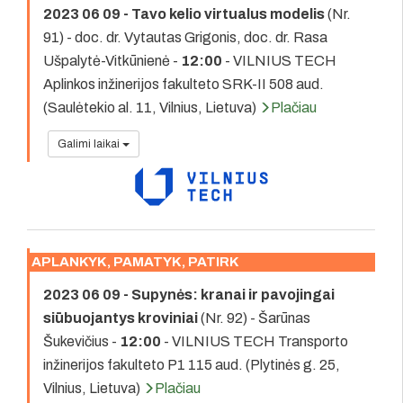
2023 06 09 - Tavo kelio virtualus modelis
(Nr.
91) - doc. dr. Vytautas Grigonis, doc. dr. Rasa
Ušpalytė-Vitkūnienė -
12:00
- VILNIUS TECH
Aplinkos inžinerijos fakulteto SRK-II 508 aud.
(Saulėtekio al. 11, Vilnius, Lietuva)
Plačiau
Galimi laikai
APLANKYK, PAMATYK, PATIRK
2023 06 09 - Supynės: kranai ir pavojingai
siūbuojantys kroviniai
(Nr. 92) - Šarūnas
Šukevičius -
12:00
- VILNIUS TECH Transporto
inžinerijos fakulteto P1 115 aud. (Plytinės g. 25,
Vilnius, Lietuva)
Plačiau