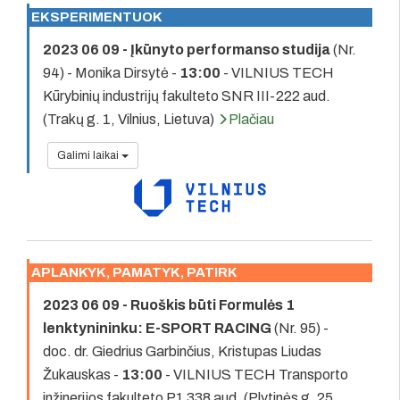
EKSPERIMENTUOK
2023 06 09 - Įkūnyto performanso studija
(Nr.
94) - Monika Dirsytė -
13:00
- VILNIUS TECH
Kūrybinių industrijų fakulteto SNR III-222 aud.
(Trakų g. 1, Vilnius, Lietuva)
Plačiau
Galimi laikai
APLANKYK, PAMATYK, PATIRK
2023 06 09 - Ruoškis būti Formulės 1
lenktynininku: E-SPORT RACING
(Nr. 95) -
doc. dr. Giedrius Garbinčius, Kristupas Liudas
Žukauskas -
13:00
- VILNIUS TECH Transporto
inžinerijos fakulteto P1 338 aud. (Plytinės g. 25,