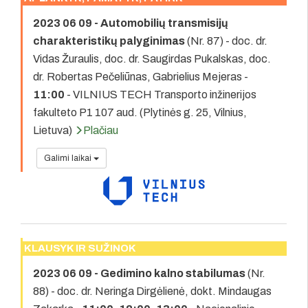
2023 06 09 - Automobilių transmisijų
charakteristikų palyginimas
(Nr. 87) - doc. dr.
Vidas Žuraulis, doc. dr. Saugirdas Pukalskas, doc.
dr. Robertas Pečeliūnas, Gabrielius Mejeras -
11:00
- VILNIUS TECH Transporto inžinerijos
fakulteto P1 107 aud. (Plytinės g. 25, Vilnius,
Lietuva)
Plačiau
Galimi laikai
KLAUSYK IR SUŽINOK
2023 06 09 - Gedimino kalno stabilumas
(Nr.
88) - doc. dr. Neringa Dirgėlienė, dokt. Mindaugas