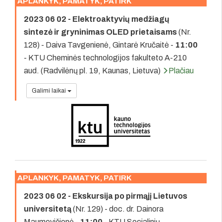
APLANKYK, PAMATYK, PATIRK
2023 06 02 - Elektroaktyvių medžiagų
sintezė ir gryninimas OLED prietaisams
(Nr.
128) - Daiva Tavgenienė, Gintarė Kručaitė -
11:00
- KTU Cheminės technologijos fakulteto A-210
aud. (Radvilėnų pl. 19, Kaunas, Lietuva)
Plačiau
Galimi laikai
APLANKYK, PAMATYK, PATIRK
2023 06 02 - Ekskursija po pirmąjį Lietuvos
universitetą
(Nr. 129) - doc. dr. Dainora
Maumevičienė -
11:00
- KTU Socialinių,