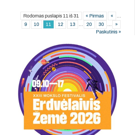
Rodomas puslapis 11 iš 31
« Pirmas
«
...
9
10
11
12
13
...
20
30
...
»
Paskutinis »