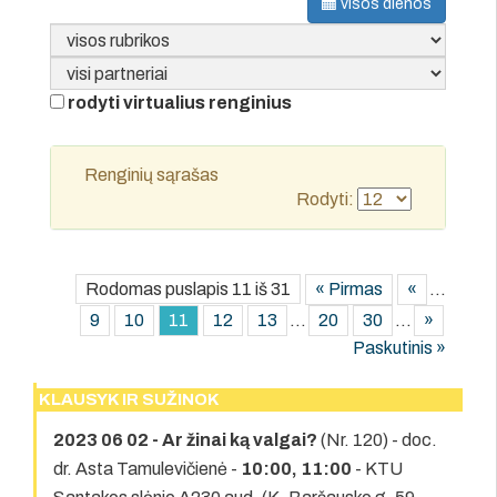
visos dienos
rodyti virtualius renginius
Renginių sąrašas
Rodyti:
Rodomas puslapis 11 iš 31
« Pirmas
«
...
9
10
11
12
13
...
20
30
...
»
Paskutinis »
KLAUSYK IR SUŽINOK
2023 06 02 - Ar žinai ką valgai?
(Nr. 120) - doc.
dr. Asta Tamulevičienė -
10:00, 11:00
- KTU