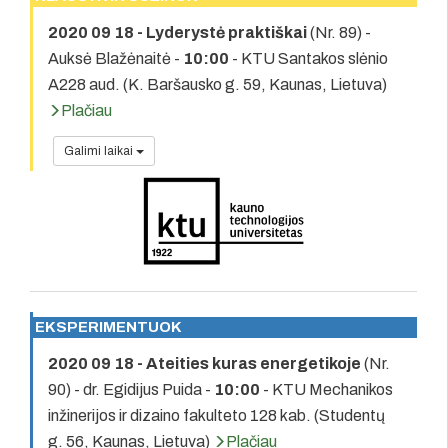
2020 09 18 - Lyderystė praktiškai
(Nr. 89) -
Auksė Blažėnaitė -
10:00
- KTU Santakos slėnio
A228 aud. (K. Baršausko g. 59, Kaunas, Lietuva)
Plačiau
Galimi laikai
EKSPERIMENTUOK
2020 09 18 - Ateities kuras energetikoje
(Nr.
90) - dr. Egidijus Puida -
10:00
- KTU Mechanikos
inžinerijos ir dizaino fakulteto 128 kab. (Studentų
g. 56, Kaunas, Lietuva)
Plačiau