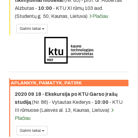
tikimybiniai modeliai
(Nr. 85) - prof. dr. Robertas
Alzbutas -
10:00
- KTU XI rūmų 103 aud.
(Studentų g. 50, Kaunas, Lietuva)
Plačiau
Galimi laikai
APLANKYK, PAMATYK, PATIRK
2020 09 18 - Ekskursija po KTU Garso įrašų
studiją
(Nr. 86) - Vytautas Kederys -
10:00
- KTU
III rūmuose (Laisvės al. 13, Kaunas, Lietuva)
Plačiau
Galimi laikai