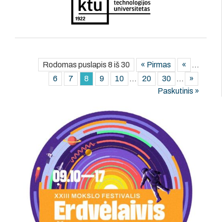
Rodomas puslapis 8 iš 30
« Pirmas
«
...
6
7
8
9
10
...
20
30
...
»
Paskutinis »