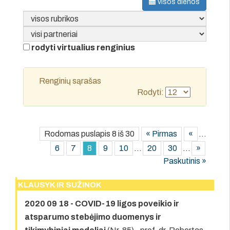
visos dienos
rodyti virtualius renginius
Renginių sąrašas
Rodyti:
Rodomas puslapis 8 iš 30
« Pirmas
«
...
6
7
8
9
10
...
20
30
...
»
Paskutinis »
KLAUSYK IR SUŽINOK
2020 09 18 - COVID-19 ligos poveikio ir
atsparumo stebėjimo duomenys ir