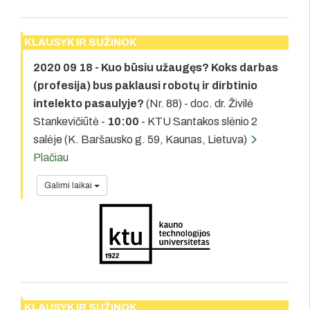
KLAUSYK IR SUŽINOK
2020 09 18 - Kuo būsiu užaugęs? Koks darbas
(profesija) bus paklausi robotų ir dirbtinio
intelekto pasaulyje?
(Nr. 88) - doc. dr. Živilė
Stankevičiūtė -
10:00
- KTU Santakos slėnio 2
salėje (K. Baršausko g. 59, Kaunas, Lietuva)
Plačiau
Galimi laikai
KLAUSYK IR SUŽINOK