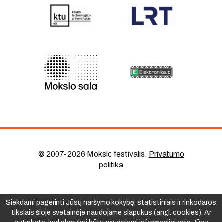
© 2007-2026 Mokslo festivalis
.
Privatumo
politika
Siekdami pagerinti Jūsų naršymo kokybę, statistiniais ir rinkodaros
tikslais šioje svetainėje naudojame slapukus (angl. cookies). Ar