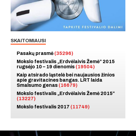
SKAITOMIAUSI
Pasakų prasmė
(35296)
Mokslo festivalis „Erdvėlaivis Žemė” 2015
rugsėjo 10 – 19 dienomis
(19504)
Kaip atsirado ląstelė bei naujausios žinios
apie gravitacines bangas. LRT laida
Smalsumo genas
(16679)
Mokslo festivalis „Erdvėlaivis Žemė 2015“
(13227)
Mokslo festivalis 2017
(11749)