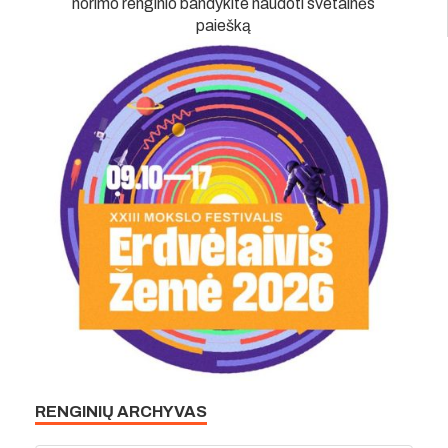
norimo renginio bandykite naudoti svetainės
paiešką
RENGINIŲ ARCHYVAS