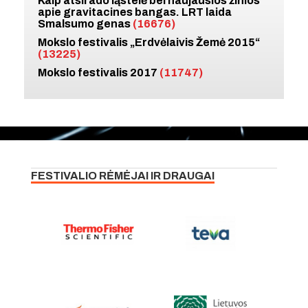
Kaip atsirado ląstelė bei naujausios žinios
apie gravitacines bangas. LRT laida
Smalsumo genas
(16676)
Mokslo festivalis „Erdvėlaivis Žemė 2015“
(13225)
Mokslo festivalis 2017
(11747)
FESTIVALIO RĖMĖJAI IR DRAUGAI