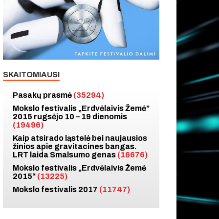
SKAITOMIAUSI
Pasakų prasmė
(35294)
Mokslo festivalis „Erdvėlaivis Žemė”
2015 rugsėjo 10 – 19 dienomis
(19496)
Kaip atsirado ląstelė bei naujausios
žinios apie gravitacines bangas.
LRT laida Smalsumo genas
(16676)
Mokslo festivalis „Erdvėlaivis Žemė
2015“
(13225)
Mokslo festivalis 2017
(11747)