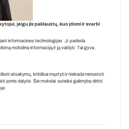
tojui, jeigu jis paklaustų, kuo įdomi ir svarbi
jant informacines technologijas. Ji padeda
kimą mokslinę informaciją ir ją valdyti. Tai gyva,
škoti atsakymų, kritiškai mąstyti ir niekada nenustoti
kėti jomis dalytis. Šie mokslai suteikė galimybę dirbti
oje.