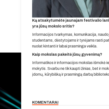
Ką atsakytumėte jaunajam festivalio lanky
yra jūsų mokslo sritis?
Informacijos tvarkymas, komunikacija, naudo
studentams, dėstytojams ir tyrėjams rasti pati
nuolat kintanti ir labai prasminga veikla.
Kaip mokslas pakeitė jūsų gyvenimą?
Informatikos ir informacijos mokslas išmokė ie
mokytis. Svarbu ne tik kaupti žinias, bet ir mo
įdomų, kūrybišką ir prasmingą darbą bibliotek
KOMENTARAI