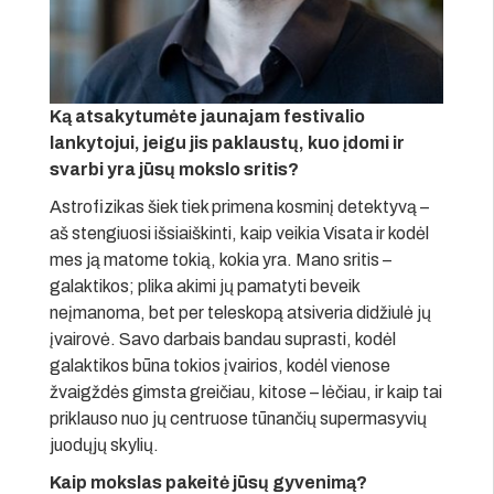
Ką atsakytumėte jaunajam festivalio
lankytojui, jeigu jis paklaustų, kuo įdomi ir
svarbi yra jūsų mokslo sritis?
Astrofizikas šiek tiek primena kosminį detektyvą –
aš stengiuosi išsiaiškinti, kaip veikia Visata ir kodėl
mes ją matome tokią, kokia yra. Mano sritis –
galaktikos; plika akimi jų pamatyti beveik
neįmanoma, bet per teleskopą atsiveria didžiulė jų
įvairovė. Savo darbais bandau suprasti, kodėl
galaktikos būna tokios įvairios, kodėl vienose
žvaigždės gimsta greičiau, kitose – lėčiau, ir kaip tai
priklauso nuo jų centruose tūnančių supermasyvių
juodųjų skylių.
Kaip mokslas pakeitė jūsų gyvenimą?