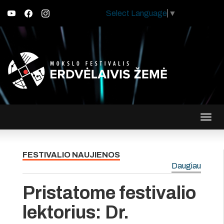
Select Language
▼
Įjungt
navig
FESTIVALIO NAUJIENOS
Daugiau
Pristatome festivalio
lektorius: Dr.