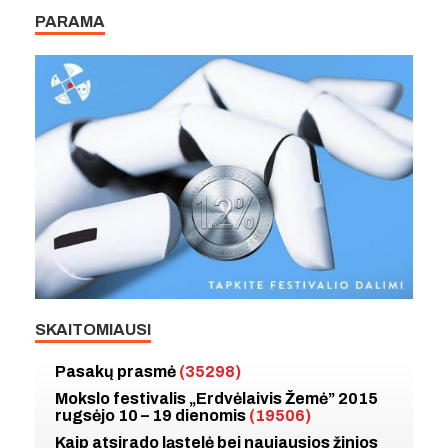
PARAMA
SKAITOMIAUSI
Pasakų prasmė
(35298)
Mokslo festivalis „Erdvėlaivis Žemė” 2015
rugsėjo 10 – 19 dienomis
(19506)
Kaip atsirado ląstelė bei naujausios žinios