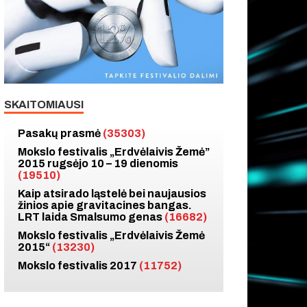
SKAITOMIAUSI
Pasakų prasmė
(35303)
Mokslo festivalis „Erdvėlaivis Žemė”
2015 rugsėjo 10 – 19 dienomis
(19510)
Kaip atsirado ląstelė bei naujausios
žinios apie gravitacines bangas.
LRT laida Smalsumo genas
(16682)
Mokslo festivalis „Erdvėlaivis Žemė
2015“
(13230)
Mokslo festivalis 2017
(11752)