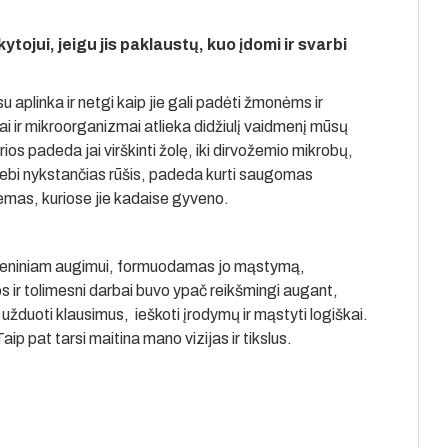
tojui, jeigu jis paklaustų, kuo įdomi ir svarbi
 aplinka ir netgi kaip jie gali padėti žmonėms ir
i ir mikroorganizmai atlieka didžiulį vaidmenį mūsų
ios padeda jai virškinti žolę, iki dirvožemio mikrobų,
tebi nykstančias rūšis, padeda kurti saugomas
stemas, kuriose jie kadaise gyveno.
smeniniam augimui, formuodamas jo mąstymą,
os ir tolimesni darbai buvo ypač reikšmingi augant,
uoti klausimus, ieškoti įrodymų ir mąstyti logiškai.
 pat tarsi maitina mano vizijas ir tikslus.