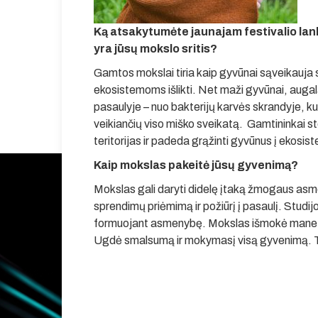
Ką atsakytumėte jaunajam festivalio lanky
yra jūsų mokslo sritis?
Gamtos mokslai tiria kaip gyvūnai sąveikauja su
ekosistemoms išlikti. Net maži gyvūnai, augala
pasaulyje – nuo bakterijų karvės skrandyje, kur
veikiančių viso miško sveikatą. Gamtininkai s
teritorijas ir padeda grąžinti gyvūnus į ekosi
Kaip mokslas pakeitė jūsų gyvenimą?
Mokslas gali daryti didelę įtaką žmogaus a
sprendimų priėmimą ir požiūrį į pasaulį. Studij
formuojant asmenybę. Mokslas išmokė mane užd
Ugdė smalsumą ir mokymasį visą gyvenimą. Taip