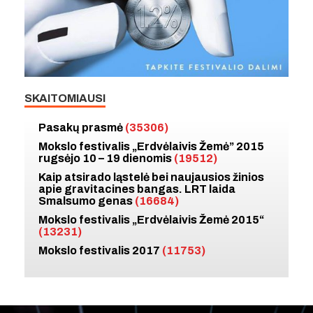
SKAITOMIAUSI
Pasakų prasmė
(35306)
Mokslo festivalis „Erdvėlaivis Žemė” 2015
rugsėjo 10 – 19 dienomis
(19512)
Kaip atsirado ląstelė bei naujausios žinios
apie gravitacines bangas. LRT laida
Smalsumo genas
(16684)
Mokslo festivalis „Erdvėlaivis Žemė 2015“
(13231)
Mokslo festivalis 2017
(11753)