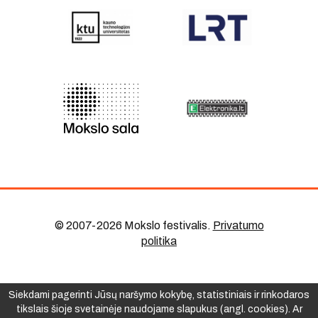
© 2007-2026 Mokslo festivalis
.
Privatumo
politika
Siekdami pagerinti Jūsų naršymo kokybę, statistiniais ir rinkodaros
tikslais šioje svetainėje naudojame slapukus (angl. cookies). Ar