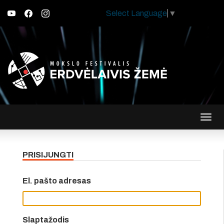
Select Language
▼
Įjungt
navig
PRISIJUNGTI
El. pašto adresas
Slaptažodis