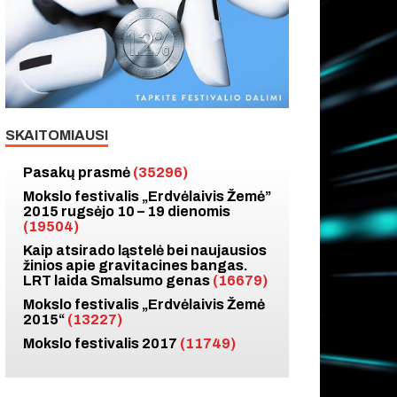
SKAITOMIAUSI
Pasakų prasmė
(35296)
Mokslo festivalis „Erdvėlaivis Žemė”
2015 rugsėjo 10 – 19 dienomis
(19504)
Kaip atsirado ląstelė bei naujausios
žinios apie gravitacines bangas.
LRT laida Smalsumo genas
(16679)
Mokslo festivalis „Erdvėlaivis Žemė
2015“
(13227)
Mokslo festivalis 2017
(11749)