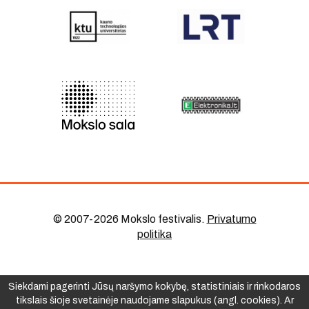
© 2007-2026 Mokslo festivalis
.
Privatumo
politika
Siekdami pagerinti Jūsų naršymo kokybę, statistiniais ir rinkodaros
tikslais šioje svetainėje naudojame slapukus (angl. cookies). Ar