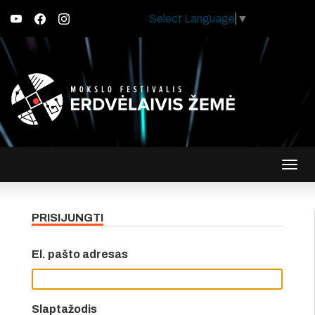
Select Language
▼
Įjungt
navig
PRISIJUNGTI
El. pašto adresas
Slaptažodis