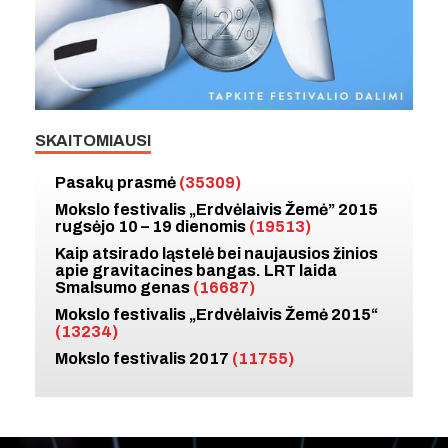
SKAITOMIAUSI
Pasakų prasmė
(35309)
Mokslo festivalis „Erdvėlaivis Žemė” 2015
rugsėjo 10 – 19 dienomis
(19513)
Kaip atsirado ląstelė bei naujausios žinios
apie gravitacines bangas. LRT laida
Smalsumo genas
(16687)
Mokslo festivalis „Erdvėlaivis Žemė 2015“
(13234)
Mokslo festivalis 2017
(11755)