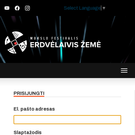
Select Language
▼
Įjungt
navig
PRISIJUNGTI
El. pašto adresas
Slaptažodis