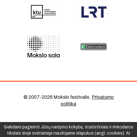
© 2007-2026 Mokslo festivalis
.
Privatumo
politika
Siekdami pagerinti Jūsų naršymo kokybę, statistiniais ir rinkodaros
tikslais šioje svetainėje naudojame slapukus (angl. cookies). Ar