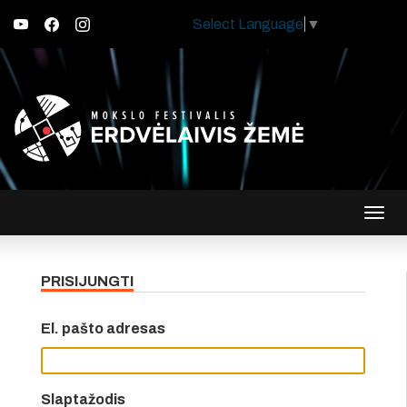
Select Language
▼
Įjungt
navig
PRISIJUNGTI
El. pašto adresas
Slaptažodis