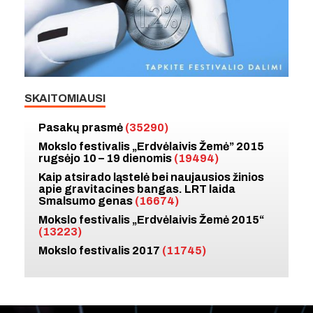
SKAITOMIAUSI
Pasakų prasmė
(35290)
Mokslo festivalis „Erdvėlaivis Žemė” 2015
rugsėjo 10 – 19 dienomis
(19494)
Kaip atsirado ląstelė bei naujausios žinios
apie gravitacines bangas. LRT laida
Smalsumo genas
(16674)
Mokslo festivalis „Erdvėlaivis Žemė 2015“
(13223)
Mokslo festivalis 2017
(11745)