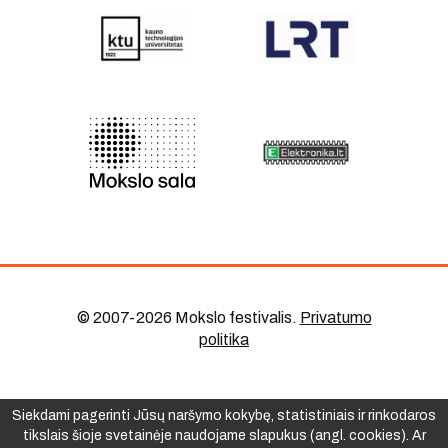
© 2007-2026 Mokslo festivalis
.
Privatumo
politika
Siekdami pagerinti Jūsų naršymo kokybę, statistiniais ir rinkodaros
tikslais šioje svetainėje naudojame slapukus (angl. cookies). Ar