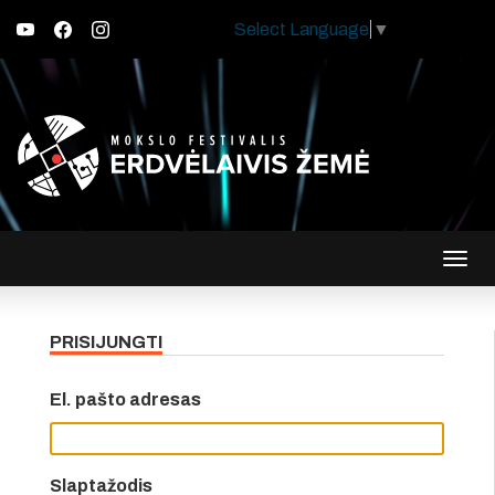
Select Language
▼
Įjungt
navig
PRISIJUNGTI
El. pašto adresas
Slaptažodis