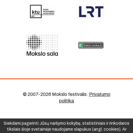
© 2007-2026 Mokslo festivalis
.
Privatumo
politika
Siekdami pagerinti Jūsų naršymo kokybę, statistiniais ir rinkodaros
tikslais šioje svetainėje naudojame slapukus (angl. cookies). Ar