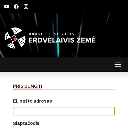
Įjungt
navig
PRISIJUNGTI
El. pašto adresas
Slaptažodis