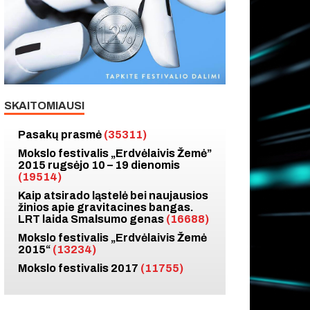
SKAITOMIAUSI
Pasakų prasmė
(35311)
Mokslo festivalis „Erdvėlaivis Žemė”
2015 rugsėjo 10 – 19 dienomis
(19514)
Kaip atsirado ląstelė bei naujausios
žinios apie gravitacines bangas.
LRT laida Smalsumo genas
(16688)
Mokslo festivalis „Erdvėlaivis Žemė
2015“
(13234)
Mokslo festivalis 2017
(11755)