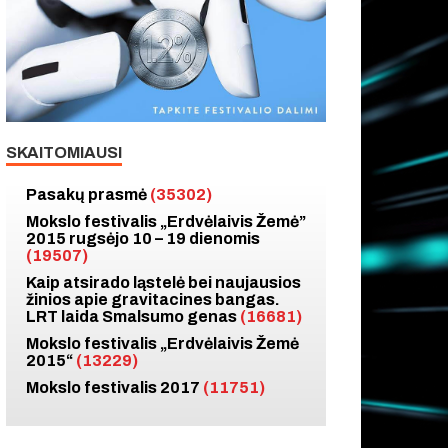
SKAITOMIAUSI
Pasakų prasmė
(35302)
Mokslo festivalis „Erdvėlaivis Žemė”
2015 rugsėjo 10 – 19 dienomis
(19507)
Kaip atsirado ląstelė bei naujausios
žinios apie gravitacines bangas.
LRT laida Smalsumo genas
(16681)
Mokslo festivalis „Erdvėlaivis Žemė
2015“
(13229)
Mokslo festivalis 2017
(11751)