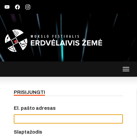
Įjungt
navig
PRISIJUNGTI
El. pašto adresas
Slaptažodis