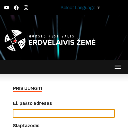
Select Language
▼
Įjungt
navig
PRISIJUNGTI
El. pašto adresas
Slaptažodis