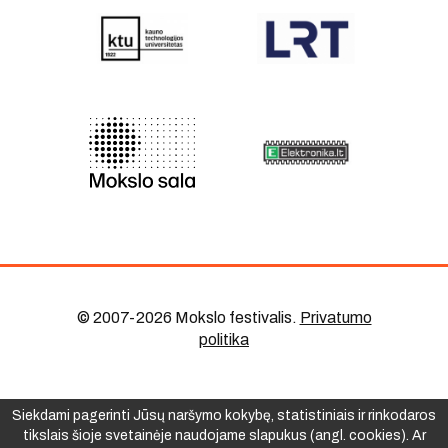
© 2007-2026 Mokslo festivalis
.
Privatumo
politika
Siekdami pagerinti Jūsų naršymo kokybę, statistiniais ir rinkodaros
tikslais šioje svetainėje naudojame slapukus (angl. cookies). Ar