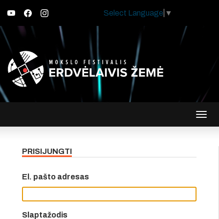
Select Language
▼
Įjungt
navig
PRISIJUNGTI
El. pašto adresas
Slaptažodis