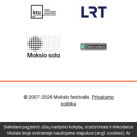
© 2007-2026 Mokslo festivalis
.
Privatumo
politika
Siekdami pagerinti Jūsų naršymo kokybę, statistiniais ir rinkodaros
tikslais šioje svetainėje naudojame slapukus (angl. cookies). Ar