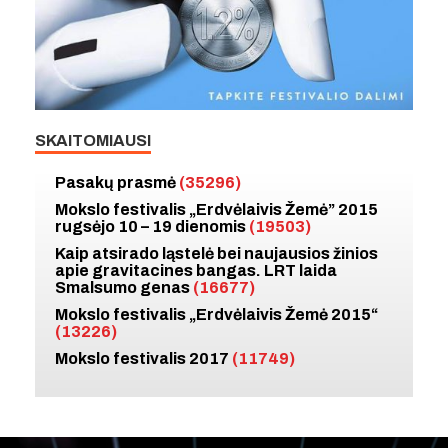
SKAITOMIAUSI
Pasakų prasmė
(35296)
Mokslo festivalis „Erdvėlaivis Žemė” 2015
rugsėjo 10 – 19 dienomis
(19503)
Kaip atsirado ląstelė bei naujausios žinios
apie gravitacines bangas. LRT laida
Smalsumo genas
(16677)
Mokslo festivalis „Erdvėlaivis Žemė 2015“
(13226)
Mokslo festivalis 2017
(11749)