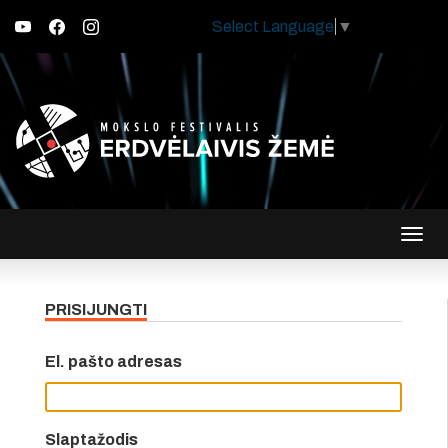
Select Language
▼
Įjungt
navig
PRISIJUNGTI
El. pašto adresas
Slaptažodis