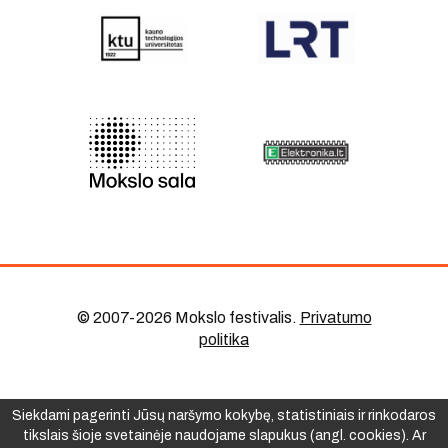
© 2007-2026 Mokslo festivalis
.
Privatumo
politika
Siekdami pagerinti Jūsų naršymo kokybę, statistiniais ir rinkodaros
tikslais šioje svetainėje naudojame slapukus (angl. cookies). Ar