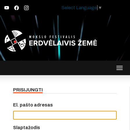
Select Language
▼
Įjungt
navig
PRISIJUNGTI
El. pašto adresas
Slaptažodis