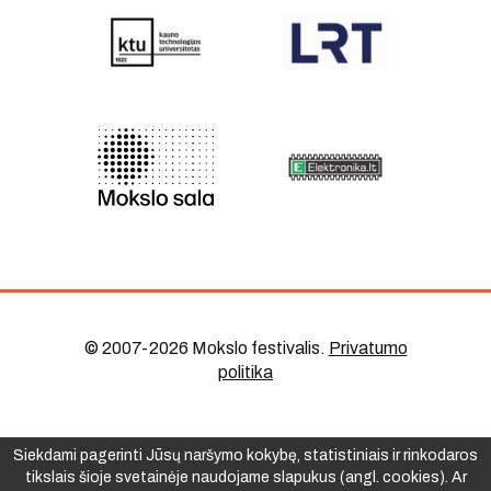
© 2007-2026 Mokslo festivalis
.
Privatumo
politika
Siekdami pagerinti Jūsų naršymo kokybę, statistiniais ir rinkodaros
tikslais šioje svetainėje naudojame slapukus (angl. cookies). Ar