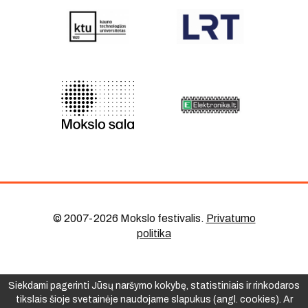
© 2007-2026 Mokslo festivalis
.
Privatumo
politika
Siekdami pagerinti Jūsų naršymo kokybę, statistiniais ir rinkodaros
tikslais šioje svetainėje naudojame slapukus (angl. cookies). Ar