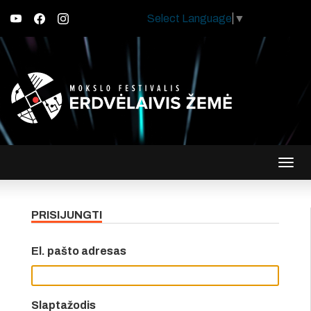
Select Language
▼
Įjungt
navig
PRISIJUNGTI
El. pašto adresas
Slaptažodis