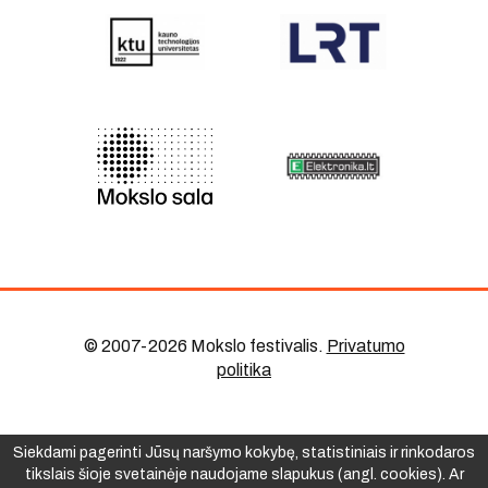
© 2007-2026 Mokslo festivalis
.
Privatumo
politika
Siekdami pagerinti Jūsų naršymo kokybę, statistiniais ir rinkodaros
tikslais šioje svetainėje naudojame slapukus (angl. cookies). Ar