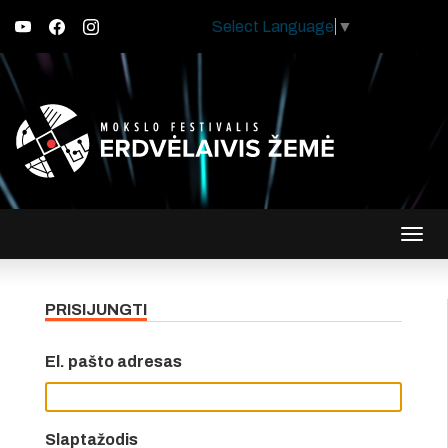
Select Language
▼
Įjungt
navig
PRISIJUNGTI
El. pašto adresas
Slaptažodis