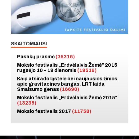
SKAITOMIAUSI
Pasakų prasmė
(35316)
Mokslo festivalis „Erdvėlaivis Žemė” 2015
rugsėjo 10 – 19 dienomis
(19519)
Kaip atsirado ląstelė bei naujausios žinios
apie gravitacines bangas. LRT laida
Smalsumo genas
(16690)
Mokslo festivalis „Erdvėlaivis Žemė 2015“
(13235)
Mokslo festivalis 2017
(11758)