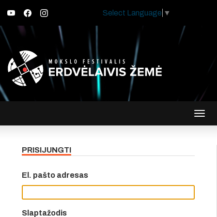
Select Language
▼
Įjungt
navig
PRISIJUNGTI
El. pašto adresas
Slaptažodis