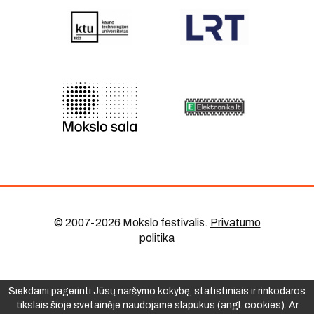
© 2007-2026 Mokslo festivalis
.
Privatumo
politika
Siekdami pagerinti Jūsų naršymo kokybę, statistiniais ir rinkodaros
tikslais šioje svetainėje naudojame slapukus (angl. cookies). Ar