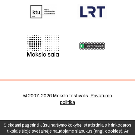
© 2007-2026 Mokslo festivalis
.
Privatumo
politika
Siekdami pagerinti Jūsų naršymo kokybę, statistiniais ir rinkodaros
tikslais šioje svetainėje naudojame slapukus (angl. cookies). Ar