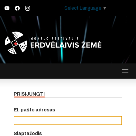
Select Language
▼
Įjungt
navig
PRISIJUNGTI
El. pašto adresas
Slaptažodis