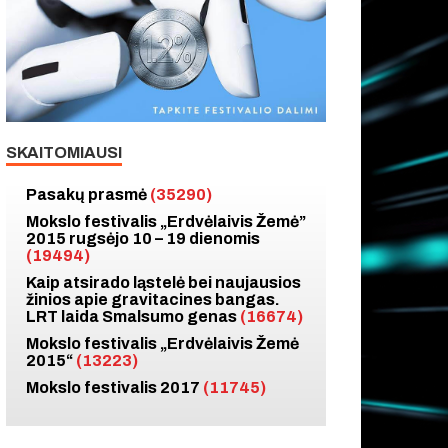
SKAITOMIAUSI
Pasakų prasmė
(35290)
Mokslo festivalis „Erdvėlaivis Žemė”
2015 rugsėjo 10 – 19 dienomis
(19494)
Kaip atsirado ląstelė bei naujausios
žinios apie gravitacines bangas.
LRT laida Smalsumo genas
(16674)
Mokslo festivalis „Erdvėlaivis Žemė
2015“
(13223)
Mokslo festivalis 2017
(11745)