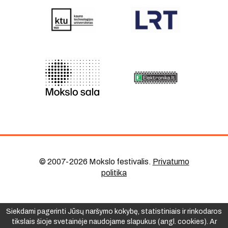
© 2007-2026 Mokslo festivalis
.
Privatumo
politika
Siekdami pagerinti Jūsų naršymo kokybę, statistiniais ir rinkodaros
tikslais šioje svetainėje naudojame slapukus (angl. cookies). Ar