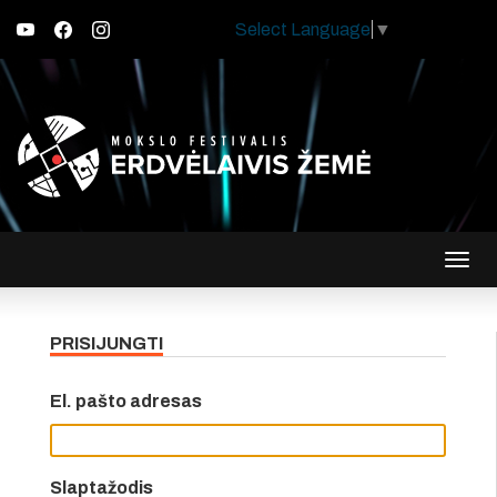
Select Language
▼
Įjungt
navig
PRISIJUNGTI
El. pašto adresas
Slaptažodis