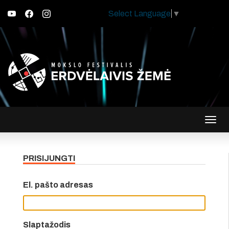
Select Language
▼
Įjungt
navig
PRISIJUNGTI
El. pašto adresas
Slaptažodis