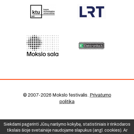
© 2007-2026 Mokslo festivalis
.
Privatumo
politika
Siekdami pagerinti Jūsų naršymo kokybę, statistiniais ir rinkodaros
tikslais šioje svetainėje naudojame slapukus (angl. cookies). Ar