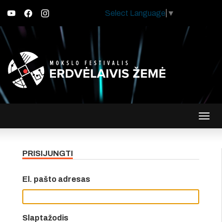
Select Language
▼
Įjungt
navig
PRISIJUNGTI
El. pašto adresas
Slaptažodis