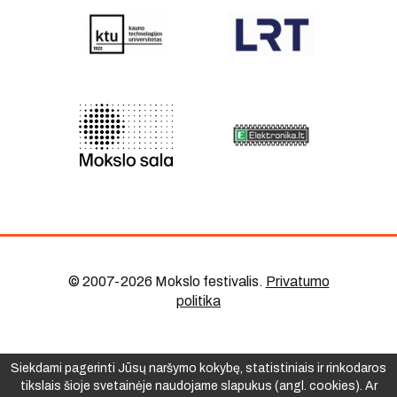
© 2007-2026 Mokslo festivalis
.
Privatumo
politika
Siekdami pagerinti Jūsų naršymo kokybę, statistiniais ir rinkodaros
tikslais šioje svetainėje naudojame slapukus (angl. cookies). Ar