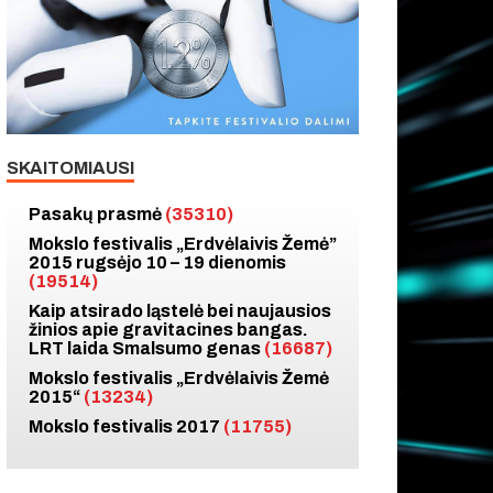
SKAITOMIAUSI
Pasakų prasmė
(35310)
Mokslo festivalis „Erdvėlaivis Žemė”
2015 rugsėjo 10 – 19 dienomis
(19514)
Kaip atsirado ląstelė bei naujausios
žinios apie gravitacines bangas.
LRT laida Smalsumo genas
(16687)
Mokslo festivalis „Erdvėlaivis Žemė
2015“
(13234)
Mokslo festivalis 2017
(11755)