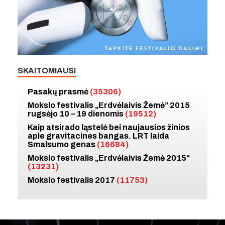
SKAITOMIAUSI
Pasakų prasmė
(35306)
Mokslo festivalis „Erdvėlaivis Žemė” 2015
rugsėjo 10 – 19 dienomis
(19512)
Kaip atsirado ląstelė bei naujausios žinios
apie gravitacines bangas. LRT laida
Smalsumo genas
(16684)
Mokslo festivalis „Erdvėlaivis Žemė 2015“
(13231)
Mokslo festivalis 2017
(11753)