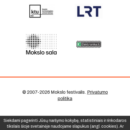
© 2007-2026 Mokslo festivalis
.
Privatumo
politika
Siekdami pagerinti Jūsų naršymo kokybę, statistiniais ir rinkodaros
tikslais šioje svetainėje naudojame slapukus (angl. cookies). Ar