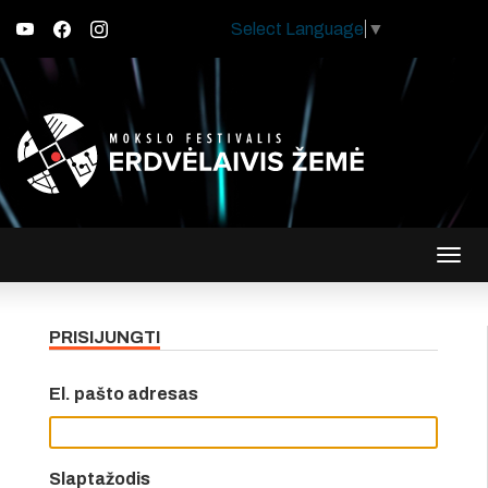
Select Language
▼
Įjungt
navig
PRISIJUNGTI
El. pašto adresas
Slaptažodis