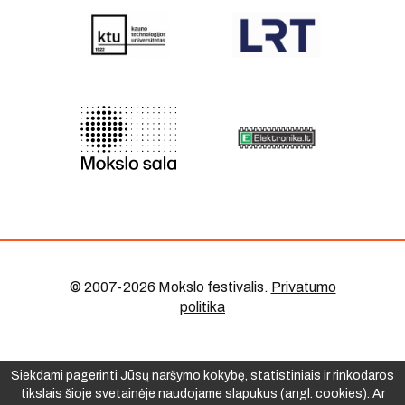
© 2007-2026 Mokslo festivalis
.
Privatumo
politika
Siekdami pagerinti Jūsų naršymo kokybę, statistiniais ir rinkodaros
tikslais šioje svetainėje naudojame slapukus (angl. cookies). Ar