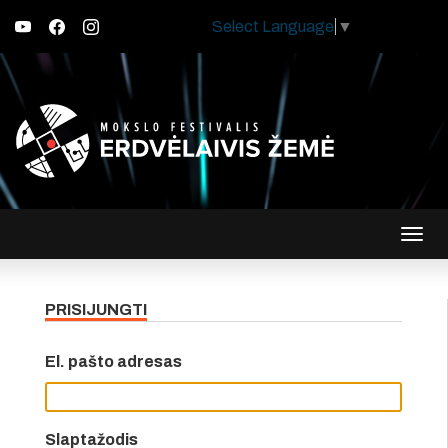
Select Language
▼
Įjungt
navig
PRISIJUNGTI
El. pašto adresas
Slaptažodis