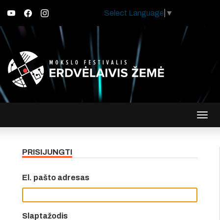
Select Language
▼
Įjungt
navig
PRISIJUNGTI
El. pašto adresas
Slaptažodis