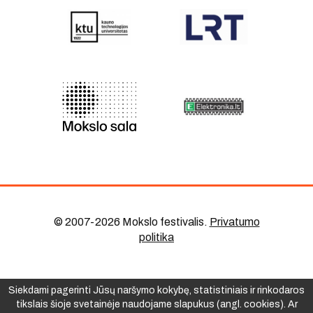
© 2007-2026 Mokslo festivalis
.
Privatumo
politika
Siekdami pagerinti Jūsų naršymo kokybę, statistiniais ir rinkodaros
tikslais šioje svetainėje naudojame slapukus (angl. cookies). Ar