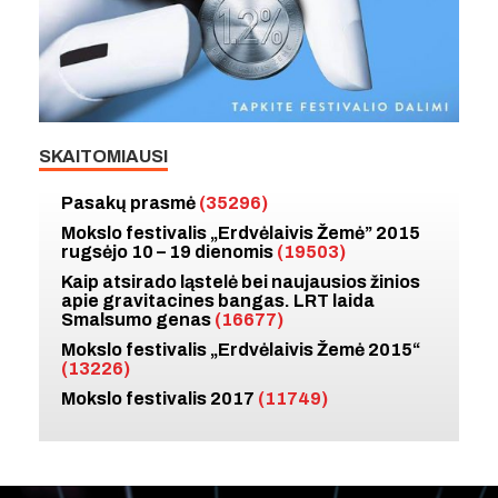
SKAITOMIAUSI
Pasakų prasmė
(35296)
Mokslo festivalis „Erdvėlaivis Žemė” 2015
rugsėjo 10 – 19 dienomis
(19503)
Kaip atsirado ląstelė bei naujausios žinios
apie gravitacines bangas. LRT laida
Smalsumo genas
(16677)
Mokslo festivalis „Erdvėlaivis Žemė 2015“
(13226)
Mokslo festivalis 2017
(11749)