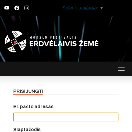
Select Language
▼
Įjungt
navig
PRISIJUNGTI
El. pašto adresas
Slaptažodis