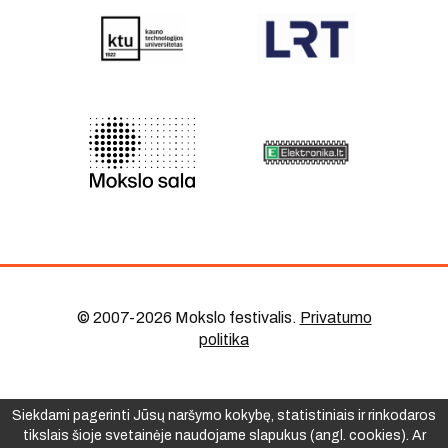
© 2007-2026 Mokslo festivalis
.
Privatumo
politika
Siekdami pagerinti Jūsų naršymo kokybę, statistiniais ir rinkodaros
tikslais šioje svetainėje naudojame slapukus (angl. cookies). Ar