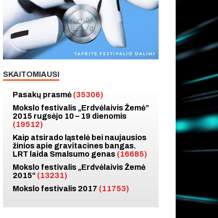
SKAITOMIAUSI
Pasakų prasmė
(35306)
Mokslo festivalis „Erdvėlaivis Žemė”
2015 rugsėjo 10 – 19 dienomis
(19512)
Kaip atsirado ląstelė bei naujausios
žinios apie gravitacines bangas.
LRT laida Smalsumo genas
(16685)
Mokslo festivalis „Erdvėlaivis Žemė
2015“
(13231)
Mokslo festivalis 2017
(11753)