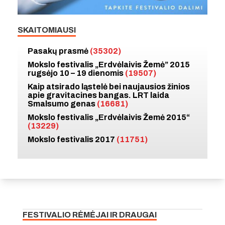
SKAITOMIAUSI
Pasakų prasmė
(35302)
Mokslo festivalis „Erdvėlaivis Žemė” 2015
rugsėjo 10 – 19 dienomis
(19507)
Kaip atsirado ląstelė bei naujausios žinios
apie gravitacines bangas. LRT laida
Smalsumo genas
(16681)
Mokslo festivalis „Erdvėlaivis Žemė 2015“
(13229)
Mokslo festivalis 2017
(11751)
FESTIVALIO RĖMĖJAI IR DRAUGAI