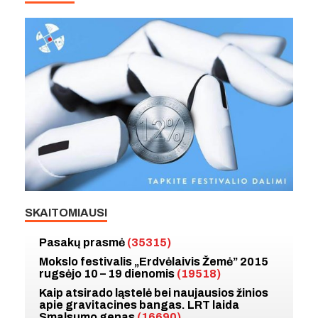
SKAITOMIAUSI
Pasakų prasmė
(35315)
Mokslo festivalis „Erdvėlaivis Žemė” 2015
rugsėjo 10 – 19 dienomis
(19518)
Kaip atsirado ląstelė bei naujausios žinios
apie gravitacines bangas. LRT laida
Smalsumo genas
(16690)