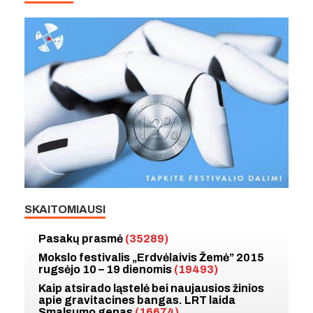
SKAITOMIAUSI
Pasakų prasmė
(35289)
Mokslo festivalis „Erdvėlaivis Žemė” 2015
rugsėjo 10 – 19 dienomis
(19493)
Kaip atsirado ląstelė bei naujausios žinios
apie gravitacines bangas. LRT laida
Smalsumo genas
(16674)